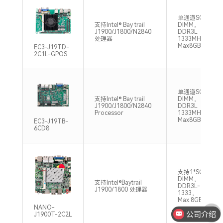
单通道SO-
支持Intel® Bay trail
DIMM，
J1900/J1800/N2840
DDR3L
处理器
1333MHz ，
Max8GB
EC3-J19TD-
2C1L-GPOS
单通道SO-
支持Intel® Bay trail
DIMM，
J1900/J1800/N2840
DDR3L
Processor
1333MHz ，
Max8GB
EC3-J19TB-
6CD8
支持1*SO-
DIMM，
支持Intel®Baytrail
DDR3L-
J1900/1800 处理器
1333，
Max.8GB
NANO-
公司介绍
J1900T-2C2L