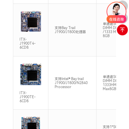
单通道SO-
支持Bay Trail
DIMM DDR3L
J1900/J1800处理器
/1333 Max
8GB
ITX-
J1900T4-
6CD8
单通道SO-
支持Intel® Bay trail
DIMM DDR3L
J1900/J1800/N2840
1333HMz
Processor
Max8GB
ITX-
J1900TE-
6CD8
支持1*SO-