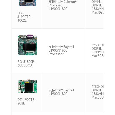
支持Intel® Celeron®
DIMM，
Processor
DDR3L
J1900/J1800
1333MHz
Max.8GB
ITX-
J1900TF-
10C2L
1*SO-DIMM
支持Intel® Baytrail
DDR3L
J1900/J1800
1333MHz
Processor
Max8GB
ZO-J1800P-
6CD8DCB
1*SO-DIMM
支持Intel® Baytrail
DDR3L
J1900/J1800
1333HMz
Max8GB
DZ-1900T3-
2C2E