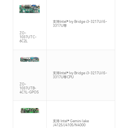
支持Intel® Ivy Bridge i3-3217U/i5-
1*S
3317U等
160
ZO-
1037UTC-
6C2L
支持Intel® Ivy Bridge i3-3217U/i5-
1*S
3317U等CPU
320
ZO-
1037UTB-
4C1L-GPOS
支持 Intel® Gemini lake
1*S
J4125/J4105/N4000
240