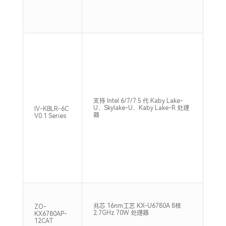
支持 Intel 6/7/7.5 代 Kaby Lake-
2×S
U、Skylake-U、Kaby Lake-R 处理
IV-KBLR-6C
16
器
V0.1 Series
兆芯 16nm工艺 KX-U6780A 8核
双通
ZO-
2.7GHz 70W 处理器
266
KX6780AP-
12CAT