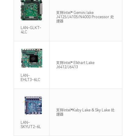
支持Intel® Gemini lake
2*S
J4125/J4105/N4000 Processor 处
240
理器
LAN-GLKT-
4LC
支持Intel® Elkhart Lake
2*S
J6412/J6413
MHz
LAN-
EHLT3-6LC
支持Intel®Kaby Lake & Sky Lake 处
2*S
理器
213
LAN-
SKYUT2-6L