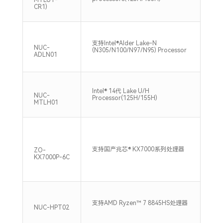
CR1)
单通
支持Intel®Alder Lake-N
DDR
NUC-
(N305/N100/N97/N95) Processor
Max
ADLN01
双通
Intel® 14代 Lake U/H
内存,
NUC-
Processor(125H/155H)
Max
MTLH01
支持
支持国产兆芯® KX7000系列处理器
DIM
ZO-
存,3
KX7000P-6C
支持
支持AMD Ryzen™ 7 8845HS处理器
DDR
NUC-HPT02
Max