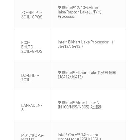
支持Intel®12/13代Alder
支持
lake/Raptor Lake(U/P/H)
DD
ZO-RPLPT-
Processor
64G
6C1L-GPOS
Intel® Elkhart Lake Processor （
1*S
EC3-
J6412/J6413 ）
320
EHLTD-
2C1L-GPOS
支持
支持Intel® Elkhart Lake系列处理器
DD
DZ-EHLT-
(J6412/J6413)
32G
2C1L
单通
支持Intel® Alder Lake-N
DD
LAN-ADLN-
(N100/N95/N305) 处理器
32G
6L
Intel® Core™ 14th Ultra
支持
M0171(OPS-
processors(125H/155H)
560
MTLUT-