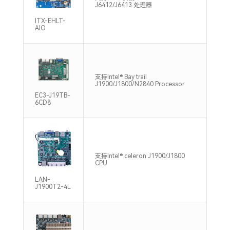
DDR
J6412/J6413 处理器
Max
ITX-EHLT-
AIO
单通
支持Intel® Bay trail
DDR
J1900/J1800/N2840 Processor
Max
EC3-J19TB-
6CD8
支持Intel® celeron J1900/J1800
1*S
CPU
133
LAN-
J1900T2-4L