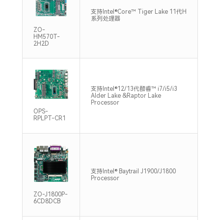
双通
支持Intel®Core™ Tiger Lake 11代H
DDR
系列处理器
Max
ZO-
HM570T-
2H2D
支持Intel®12/13代酷睿™ i7/i5/i3
支持
Alder Lake &Raptor Lake
32
Processor
OPS-
RPLPT-CR1
支持Intel® Baytrail J1900/J1800
1*S
Processor
133
ZO-J1800P-
6CD8DCB