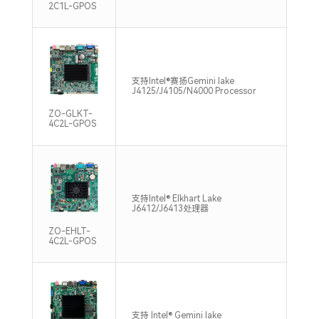
2C1L-GPOS
单通
支持Intel®赛扬Gemini lake
DDR
J4125/J4105/N4000 Processor
，M
ZO-GLKT-
4C2L-GPOS
支持
支持Intel® Elkhart Lake
DDR
J6412/J6413处理器
Max
ZO-EHLT-
4C2L-GPOS
单通
支持 Intel® Gemini lake