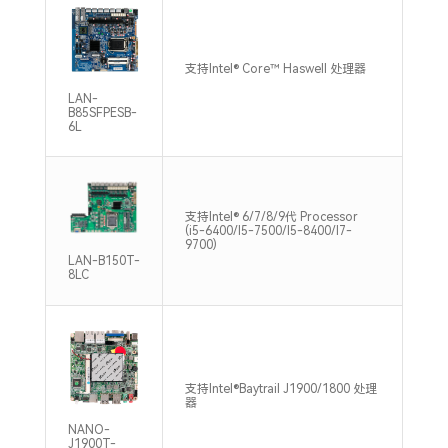
支持
支持Intel® Core™ Haswell 处理器
DDR
Max
LAN-
B85SFPESB-
6L
支持Intel® 6/7/8/9代 Processor
2*S
(i5-6400/I5-7500/I5-8400/I7-
MAX
9700)
Max
LAN-B150T-
8LC
支持Intel®Baytrail J1900/1800 处理
支持
器
DDR
NANO-
J1900T-