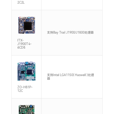
2C2L
单通
支持Bay Trail J1900/J1800处理器
/13
ITX-
J1900T4-
6CD8
支持
支持Intel LGA1150( Haswell )处理
DDR
器
16G
ZO-H81P-
12C