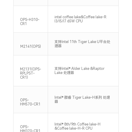
intel coffee lake&Coffee lake-R
2*
OPS-H310-
I3/I5/I7 65W CPU
240
CR1
支持Intel 11th Tiger Lake U平台处
2x
理器
320
M2141(OPS)
支持Intel® Alder Lake &Raptor
支持D
M2131(OPS-
Lake 处理器
内
RPLPST-
CR1)
Intel® 酷睿 Tiger Lake-H系列 处理
支持
OPS-
器
320
HM570-CR1
Intel® 8th/9th Coffee lake-H
支持
OPS-
&Coffee lake-H-R CPU
266
HM370-CR1