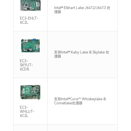
Intel® Elkhart Lake J6412/J6413 处
1*S
理器
320
EC3-EHLT-
6C2L
支持Intel® Kaby Lake & Skylake 处
1*S
理器
213
EC3-
SKYUT-
6CD8
支持Intel®Core™ Whiskeylake &
1*S
Cometlake处理器
240
EC3-
WHLUT-
6C2L