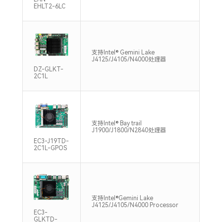
EHLT2-6LC
支持
支持Intel® Gemini Lake
DDR
J4125/J4105/N4000处理器
Max
DZ-GLKT-
2C1L
单通
支持Intel® Bay trail
DDR
J1900/J1800/N2840处理器
Max
EC3-J19TD-
2C1L-GPOS
支持
支持Intel®Gemini Lake
DDR
J4125/J4105/N4000 Processor
Max
EC3-
GLKTD-