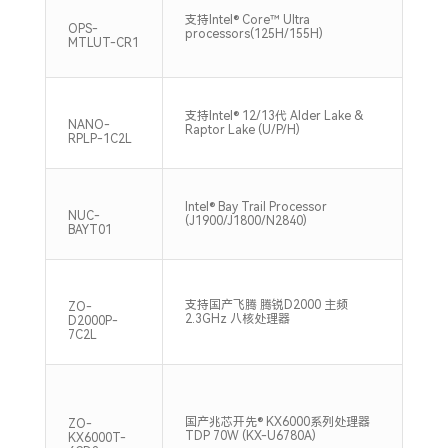
支持
支持Intel® Core™ Ultra
DDR
OPS-
processors(125H/155H)
最高
MTLUT-CR1
支持
支持Intel® 12/13代 Alder Lake &
DDR
NANO-
Raptor Lake (U/P/H)
Max
RPLP-1C2L
支持
Intel® Bay Trail Processor
DDR
NUC-
(J1900/J1800/N2840)
Max
BAYT01
支持
支持国产飞腾 腾锐D2000 主频
ZO-
DDR
2.3GHz 八核处理器
D2000P-
Max
7C2L
国产兆芯开先® KX6000系列处理器
2*S
ZO-
TDP 70W (KX-U6780A)
266
KX6000T-