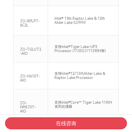
Intel® 13th Raptor Lake & 12th
2*S
ZO-RPLPT-
Alder Lake (U/P/H)
320
6C2L
支持Intel®Tiger Lake-UP3
2*S
ZO-TGLUT2
Processor (1135G7/11390H等)
320
-AIO
双通
支持Intel®12/13代Alder Lake &
DDR
ZO-H610T-
Raptor Lake Processor
Max
AIO
支持
支持Intel®Core™ Tiger Lake 11代H
ZO-
DDR
系列处理器
HM570T-
Max
AIO
在线咨询
2x
支持兆芯KX-6000 8核 2.7GHz主频