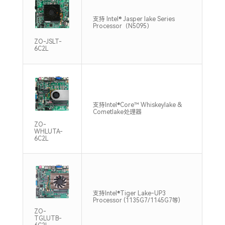
支持 Intel® Jasper lake Series
单通
Processor（N5095）
293
ZO-JSLT-
6C2L
双通
支持Intel®Core™ Whiskeylake &
DDR
Cometlake处理器
Max
ZO-
WHLUTA-
6C2L
支持
支持Intel®Tiger Lake-UP3
DDR
Processor (1135G7/1145G7等)
Max
ZO-
TGLUTB-