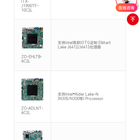
ITX-
J1900TF-
10C2L
支持
支持Intel首款IOTG定制 Elkhart
DDR
Lake J6412/J6413处理器
Max
ZO-EHLTB-
6C2L
支持
支持Intel®Alder Lake-N
DDR
(N305/N300等) Processor
Max
ZO-ADLNT-
6C2L