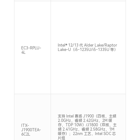
1×S
Intel® 12/13 代 Alder Lake/Raptor
48
EC3-RPLU-
Lake-U（i5-1235U/i5-1335U 等）
支持
4L
支持 Intel 赛扬 J1900（四核，主频
2.0GHz，睿频 2.42GHz，2M 缓
1*S
存，TDP 10W）/J1800（双核，主
ITX-
13
频 2.41GHz，睿频 2.58GHz，1M
J1900TEA-
道，
缓存）；22nm 工艺，Intel SOC 芯
6C2L
片组