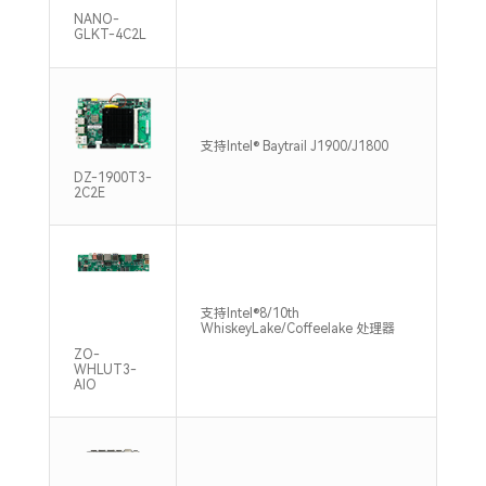
NANO-
GLKT-4C2L
1*S
支持Intel® Baytrail J1900/J1800
133
DZ-1900T3-
2C2E
支持Intel®8/10th
1*S
WhiskeyLake/Coffeelake 处理器
240
ZO-
WHLUT3-
AIO