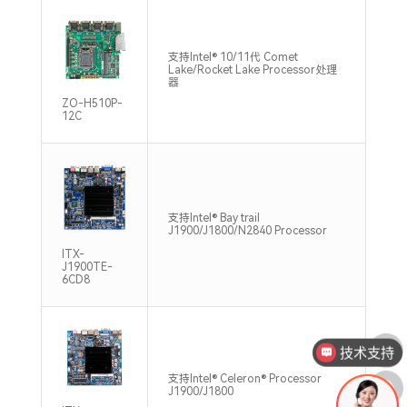
支持
支持Intel® 10/11代 Comet
DD
Lake/Rocket Lake Processor处理
32
器
64G
ZO-H510P-
12C
支持Intel® Bay trail
单通
J1900/J1800/N2840 Processor
133
ITX-
J1900TE-
6CD8
技术支持
支持
支持Intel® Celeron® Processor
DDR
J1900/J1800
Max