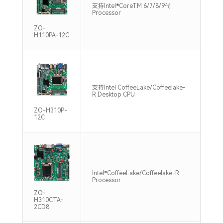
双通
支持Intel®CoreTM 6/7/8/9代
DDR
Processor
Max
ZO-
H110PA-12C
支持Intel CoffeeLake/Coffeelake-
2*S
R Desktop CPU
240
ZO-H310P-
12C
双通
Intel®CoffeeLake/Coffeelake-R
DDR
Processor
Max
ZO-
H310CTA-
2CD8