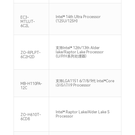
支持
Intel® 14th Ultra Processor
EC3-
DD
(125U/125H)
MTLUT-
Max
6C2L
支持Intel® 12th/13th Alder
支持
lake/Raptor Lake Processor
DD
ZO-RPLPT-
(U/P/H系列处理器)
64G
6C2H2D
支持LGA1151 6/7/8/9代 Intel®Core
支持
MB-H110PA-
i3/i5/i7/i9 Processor
内存
12C
Intel® Raptor Lake/Alder Lake S
支持
ZO-H610T-
Processor
DDR
6CD8