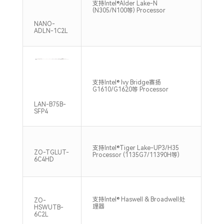
支持Intel®Alder Lake-N
1*S
(N305/N100等) Processor
480
NANO-
ADLN-1C2L
支持Intel® Ivy Bridge赛扬
2*S
G1610/G1620等 Processor
133
LAN-B75B-
SFP4
支持Intel®Tiger Lake-UP3/H35
2*S
ZO-TGLUT-
Processor (1135G7/11390H等)
320
6C4HD
支持
支持Intel® Haswell & Broadwell处
ZO-
DDR
理器
HSWUTB-
Max
6C2L