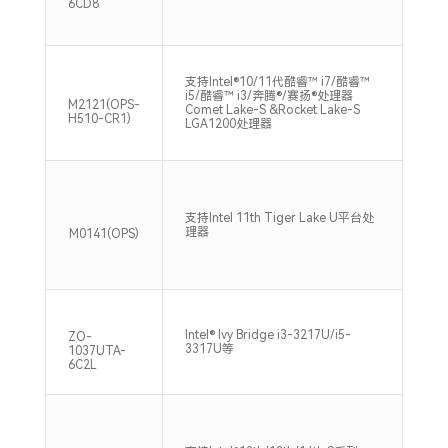
6CD8
支持Intel®10/11代酷睿™ i7/酷睿™
2x
i5/酷睿™ i3/奔腾®/赛扬®处理器
266
M2121(OPS-
Comet Lake-S &Rocket Lake-S
Max
H510-CR1)
LGA1200处理器
支持Intel 11th Tiger Lake U平台处
2x
理器
320
M0141(OPS)
Intel® Ivy Bridge i3-3217U/i5-
1*S
ZO-
3317U等
160
1037UTA-
6C2L