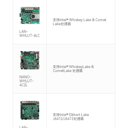
支持
支持Intel® Whiskey Lake & Comet
DDR
Lake处理器
Max
LAN-
WHLUT-6LC
支持
支持Intel® WhiskeyLake &
DDR
CometLake 处理器
Max
NANO-
WHLUT-
4C2L
支持
支持Intel® Elkhart Lake
DDR
J6412/J6413处理器
Max
LAN-