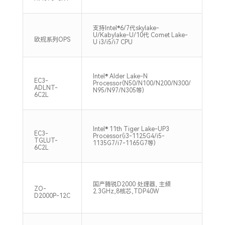
支持Intel®6/7代skylake-
2xS
U/Kabylake-U/10代 Comet Lake-
266
欧规系列OPS
U i3/i5/i7 CPU
Max
Intel® Alder Lake-N
1*S
EC3-
Processor(N50/N100/N200/N300/
320
ADLNT-
N95/N97/N305等)
6C2L
Intel® 11th Tiger Lake-UP3
1*S
EC3-
Processor(i3-1125G4/i5-
320
TGLUT-
1135G7/i7-1165G7等)
6C2L
支
国产腾锐D2000 处理器, 主频
UD
ZO-
2.3GHz,8核芯,TDP40W
存,2
D2000P-12C