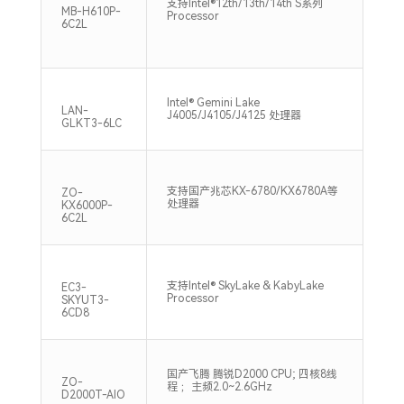
支持Intel®12th/13th/14th S系列
2*U
MB-H610P-
Processor
320
6C2L
Intel® Gemini Lake
2*S
LAN-
J4005/J4105/J4125 处理器
240
GLKT3-6LC
双通
支持国产兆芯KX-6780/KX6780A等
ZO-
DDR
处理器
KX6000P-
Max
6C2L
支持Intel® SkyLake & KabyLake
2*S
EC3-
Processor
213
SKYUT3-
6CD8
国产飞腾 腾锐D2000 CPU; 四核8线
2*S
ZO-
程 ；主频2.0~2.6GHz
266
D2000T-AIO