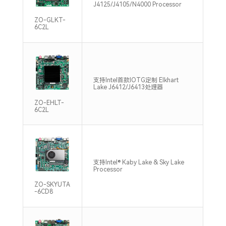
213
J4125/J4105/N4000 Processor
Max
ZO-GLKT-
6C2L
支持
支持Intel首款IOTG定制 Elkhart
DDR
Lake J6412/J6413处理器
Max
ZO-EHLT-
6C2L
支持
支持Intel® Kaby Lake & Sky Lake
DDR
Processor
Max
ZO-SKYUTA
-6CD8