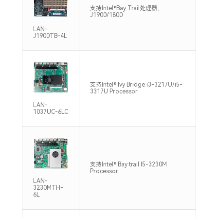
支持Intel®Bay Trail处理器，
支持
J1900/1800
133
LAN-
J1900TB-4L
支持
支持Intel® Ivy Bridge i3-3217U/i5-
DDR
3317U Processor
Max
LAN-
1037UC-6LC
支持
支持Intel® Bay trail I5-3230M
DDR
Processor
Max
LAN-
3230MTH-
6L