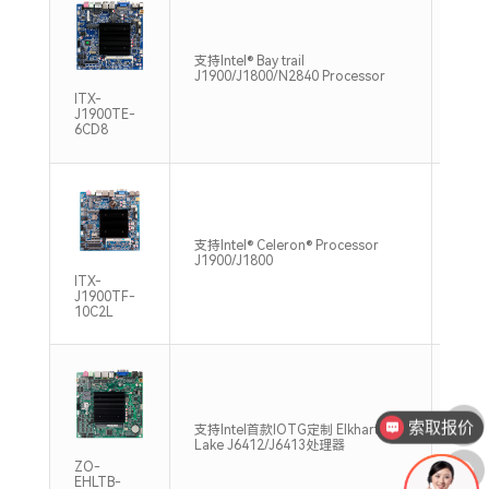
支持Intel® Bay trail
单通道
J1900/J1800/N2840 Processor
1333
ITX-
J1900TE-
6CD8
支持1
支持Intel® Celeron® Processor
DDR3
J1900/J1800
Max.
ITX-
J1900TF-
10C2L
支持单
索取报价
支持Intel首款IOTG定制 Elkhart
DDR4
Lake J6412/J6413处理器
Max
ZO-
EHLTB-