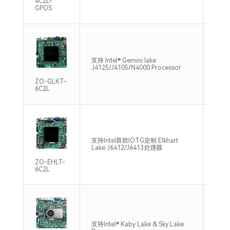
4C2L-
GPOS
单通道
支持 Intel® Gemini lake
2133
J4125/J4105/N4000 Processor
Max
ZO-GLKT-
6C2L
支持单
支持Intel首款IOTG定制 Elkhart
DDR4
Lake J6412/J6413处理器
Max
ZO-EHLT-
6C2L
支持双
支持Intel® Kaby Lake & Sky Lake
DDR4