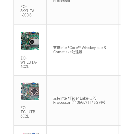
Processor
Max
ZO-
SKYUTA
-6CD8
双通道
支持Intel®Core™ Whiskeylake &
DDR4
Cometlake处理器
Max
ZO-
WHLUTA-
6C2L
支持双
支持Intel®Tiger Lake-UP3
DDR4
Processor (1135G7/1145G7等)
Max
ZO-
TGLUTB-
6C2L