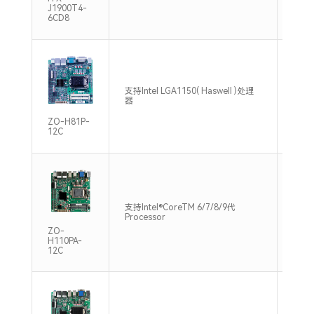
J1900T4-
6CD8
支持2
支持Intel LGA1150( Haswell )处理
DDR3
器
16GB
ZO-H81P-
12C
双通道
支持Intel®CoreTM 6/7/8/9代
DDR4
Processor
Max
ZO-
H110PA-
12C