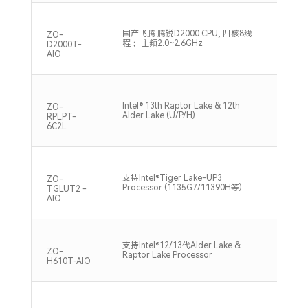
国产飞腾 腾锐D2000 CPU; 四核8线
2*SO
ZO-
程 ；主频2.0~2.6GHz
2666
D2000T-
AIO
Intel® 13th Raptor Lake & 12th
2*SO
ZO-
Alder Lake (U/P/H)
3200
RPLPT-
6C2L
支持Intel®Tiger Lake-UP3
2*SO
ZO-
Processor (1135G7/11390H等)
3200
TGLUT2 -
AIO
双通道
支持Intel®12/13代Alder Lake &
DDR4
ZO-
Raptor Lake Processor
Max
H610T-AIO
支持双