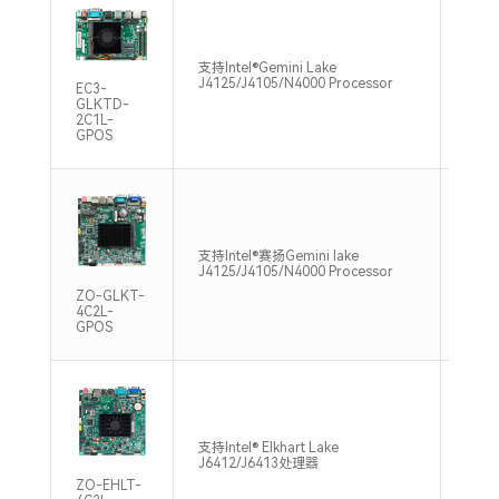
支持单
支持Intel®Gemini Lake
DDR4
J4125/J4105/N4000 Processor
EC3-
Max
GLKTD-
2C1L-
GPOS
单通道
支持Intel®赛扬Gemini lake
DDR4
J4125/J4105/N4000 Processor
，Ma
ZO-GLKT-
4C2L-
GPOS
支持单
支持Intel® Elkhart Lake
DDR4
J6412/J6413处理器
Max
ZO-EHLT-