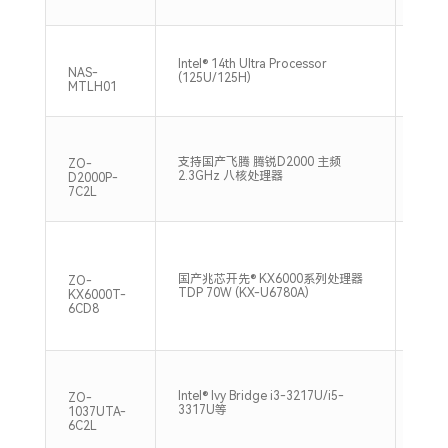
双通道
Intel® 14th Ultra Processor
内存, 
NAS-
(125U/125H)
96GB
MTLH01
支持双
支持国产飞腾 腾锐D2000 主频
ZO-
DDR4
2.3GHz 八核处理器
D2000P-
Max
7C2L
国产兆芯开先® KX6000系列处理器
2*SO
ZO-
TDP 70W (KX-U6780A)
2666
KX6000T-
6CD8
Intel® Ivy Bridge i3-3217U/i5-
1*SO
ZO-
3317U等
1600
1037UTA-
6C2L