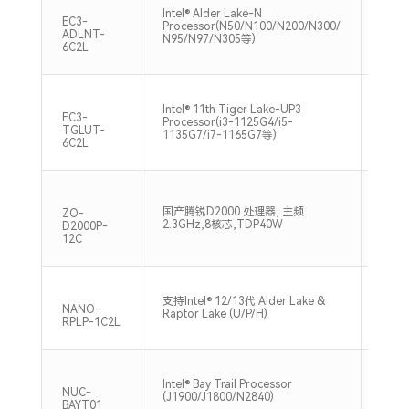
Intel® Alder Lake-N
1*SO
EC3-
Processor(N50/N100/N200/N300/
3200
ADLNT-
N95/N97/N305等)
6C2L
Intel® 11th Tiger Lake-UP3
1*SO
EC3-
Processor(i3-1125G4/i5-
3200
TGLUT-
1135G7/i7-1165G7等)
6C2L
支持
国产腾锐D2000 处理器, 主频
ZO-
UDI
2.3GHz,8核芯,TDP40W
D2000P-
存,26
12C
支持双
支持Intel® 12/13代 Alder Lake &
DDR4
NANO-
Raptor Lake (U/P/H)
Max
RPLP-1C2L
支持单
Intel® Bay Trail Processor
DDR
NUC-
(J1900/J1800/N2840)
Max
BAYT01