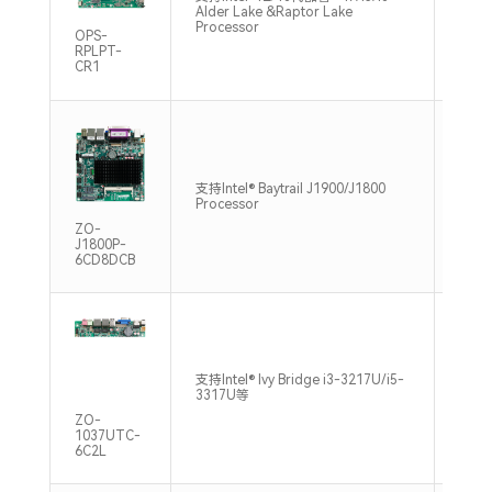
支持
Alder Lake &Raptor Lake
320
Processor
OPS-
RPLPT-
CR1
支持Intel® Baytrail J1900/J1800
1*SO
Processor
1333
ZO-
J1800P-
6CD8DCB
支持Intel® Ivy Bridge i3-3217U/i5-
1*SO
3317U等
1600
ZO-
1037UTC-
6C2L