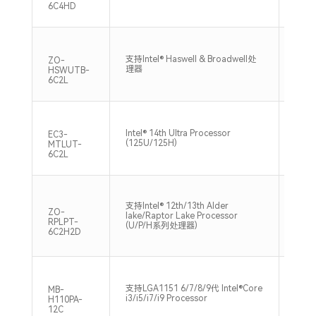
6C4HD
支持双
支持Intel® Haswell & Broadwell处
ZO-
DDR3
理器
HSWUTB-
Max
6C2L
支持单
Intel® 14th Ultra Processor
EC3-
DDR
(125U/125H)
MTLUT-
Max
6C2L
支持Intel® 12th/13th Alder
支持双
ZO-
lake/Raptor Lake Processor
DDR
RPLPT-
(U/P/H系列处理器)
64GB
6C2H2D
支持LGA1151 6/7/8/9代 Intel®Core
支持四
MB-
i3/i5/i7/i9 Processor
内存,
H110PA-
12C