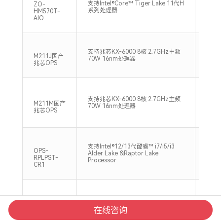
支持Intel®Core™ Tiger Lake 11代H
ZO-
DDR4
系列处理器
HM570T-
Max
AIO
2xS
支持兆芯KX-6000 8核 2.7GHz主频
2400
M211J国产
70W 16nm处理器
Max
兆芯OPS
2xS
支持兆芯KX-6000 8核 2.7GHz主频
2400
M211M国产
70W 16nm处理器
Max
兆芯OPS
支持Intel®12/13代酷睿™ i7/i5/i3
2xS
OPS-
Alder Lake &Raptor Lake
2666
RPLPST-
Processor
Max
CR1
Intel® Gemini lake
1*SO
ZO-
J4125/J4105/N4000
2400
在线咨询
GLKTF-
10C1L