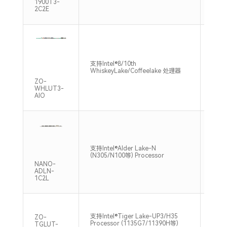
1900T3-
2C2E
支持Intel®8/10th
1*SO
WhiskeyLake/Coffeelake 处理器
2400
ZO-
WHLUT3-
AIO
支持Intel®Alder Lake-N
1*SO
(N305/N100等) Processor
4800
NANO-
ADLN-
1C2L
支持Intel®Tiger Lake-UP3/H35
2*SO
ZO-
Processor (1135G7/11390H等)
3200
TGLUT-