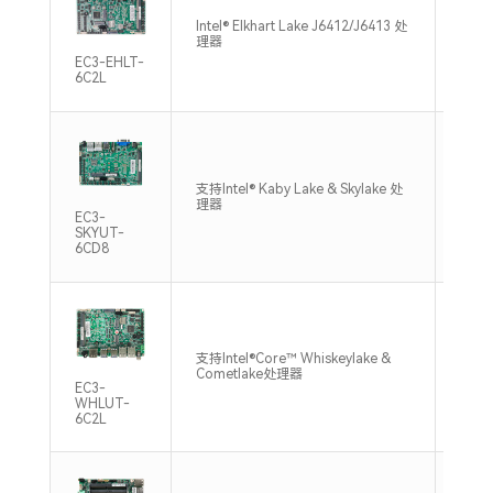
Intel® Elkhart Lake J6412/J6413 处
1*SO
理器
3200
EC3-EHLT-
6C2L
支持Intel® Kaby Lake & Skylake 处
1*SO
理器
2133
EC3-
SKYUT-
6CD8
支持Intel®Core™ Whiskeylake &
1*SO
Cometlake处理器
2400
EC3-
WHLUT-
6C2L