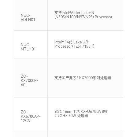
单通道
支持Intel®Alder Lake-N
DDR4
NUC-
(N305/N100/N97/N95) Processor
Max
ADLN01
双通道
Intel® 14代 Lake U/H
内存, 
NUC-
Processor(125H/155H)
Max
MTLH01
支持
ZO-
支持国产兆芯® KX7000系列处理器
DIM
KX7000P-
存,32
6C
兆芯 16nm工艺 KX-U6780A 8核
双通道
ZO-
2.7GHz 70W 处理器
2666
KX6780AP-
12CAT