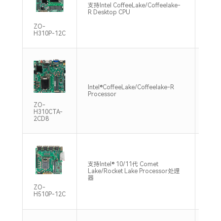
支持Intel CoffeeLake/Coffeelake-
2*SO
R Desktop CPU
2400
ZO-
H310P-12C
双通道
Intel®CoffeeLake/Coffeelake-R
DDR4
Processor
Max
ZO-
H310CTA-
2CD8
支持双
支持Intel® 10/11代 Comet
DDR
Lake/Rocket Lake Processor处理
320
器
64GB
ZO-
H510P-12C