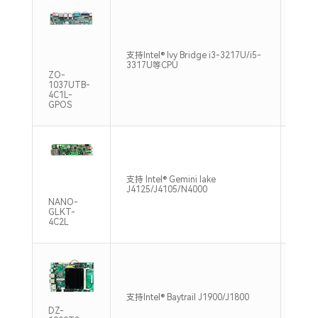
支持Intel® Ivy Bridge i3-3217U/i5-
1*SO
3317U等CPU
3200
ZO-
1037UTB-
4C1L-
GPOS
支持 Intel® Gemini lake
1*SO
J4125/J4105/N4000
2400
NANO-
GLKT-
4C2L
1*SO
支持Intel® Baytrail J1900/J1800
1333
DZ-