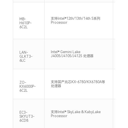
支持Intel®12th/13th/14th S系列
2*U-
MB-
Processor
3200
H610P-
6C2L
Intel® Gemini Lake
2*SO
LAN-
J4005/J4105/J4125 处理器
2400
GLKT3-
6LC
双通道
支持国产兆芯KX-6780/KX6780A等
ZO-
DDR4
处理器
KX6000P-
Max
6C2L
支持Intel® SkyLake & KabyLake
2*SO
EC3-
Processor
2133
SKYUT3-
6CD8