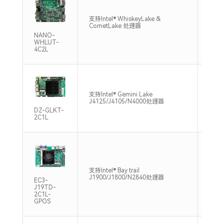
支持双
支持Intel® WhiskeyLake &
DDR4
CometLake 处理器
Max
NANO-
WHLUT-
4C2L
支持单
支持Intel® Gemini Lake
DDR4
J4125/J4105/N4000处理器
Max
DZ-GLKT-
2C1L
单通道
支持Intel® Bay trail
DDR3
J1900/J1800/N2840处理器
EC3-
Max
J19TD-
2C1L-
GPOS