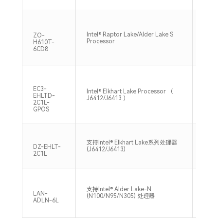
Intel® Raptor Lake/Alder Lake S
支持双
ZO-
Processor
DDR4
H610T-
6CD8
EC3-
Intel® Elkhart Lake Processor （
1*SO
EHLTD-
J6412/J6413 ）
3200
2C1L-
GPOS
支持单
支持Intel® Elkhart Lake系列处理器
DDR
DZ-EHLT-
(J6412/J6413)
32GB
2C1L
单通道
支持Intel® Alder Lake-N
DDR
LAN-
(N100/N95/N305) 处理器
32GB
ADLN-6L