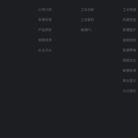
公司介绍
工业主板
工业制造
发展历程
工业整机
机器视觉
产品研发
商用PC
智慧医疗
荣誉资质
金融自助
企业文化
智慧零售
网络安全
智慧教育
商业显示
办公娱乐