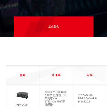
工业整机
型号
处理器
内存
支持国产飞腾 腾锐
D2000 处理器、国
2*SO-DIMM
产兆芯KX-
DDR4 2666MHz
6780/KX6780A等
Max32GB
处理器
EPC-2411