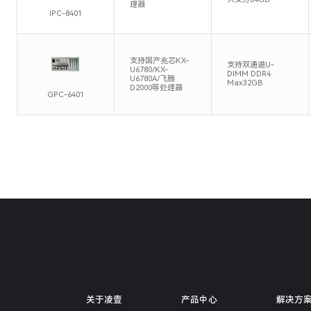
理器
IPC-8401
支持国产兆芯KX-
支持双通道U-
U6780/KX-
DIMM DDR4
U6780A/飞腾
Max32GB
D2000等处理器
GPC-6401
关于凌壹
产品中心
解决方