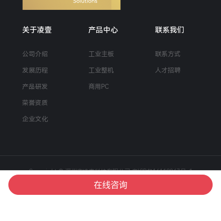
关于凌壹
产品中心
联系我们
公司介绍
工业主板
联系方式
发展历程
工业整机
人才招聘
产品研发
商用PC
荣誉资质
企业文化
Copyright © 深圳市凌壹科技有限公司
粤ICP备16119867号-1
|
在线咨询
技术支持
深圳网站建设
: