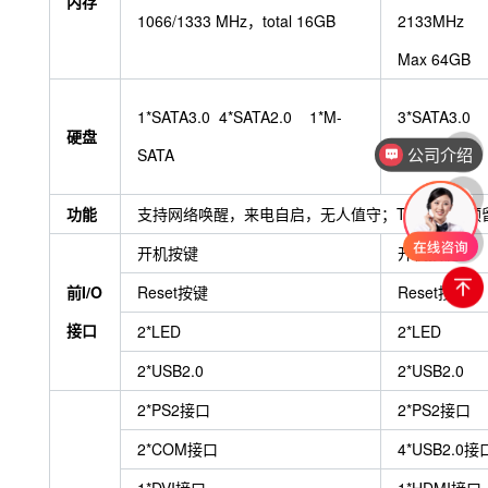
内存
1066/1333 MHz，total 16GB
2133MHz
Max 64GB
1*SATA3.0 4*SATA2.0 1*M-
3*SATA3.0
硬盘
SATA
1*M-SATA
公司介绍
功能
支持网络唤醒，来电自启，无人值守；TPM/TCM预
开机按键
开机按键
前I/O
Reset按键
Reset按键
接口
2*LED
2*LED
2*USB2.0
2*USB2.0
2*PS2接口
2*PS2接口
2*COM接口
4*USB2.0接