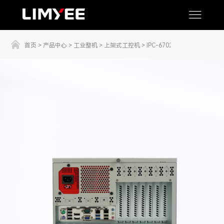
首页
>
产品中心
>
工业整机
>
上架式工控机
>
IPC-6702