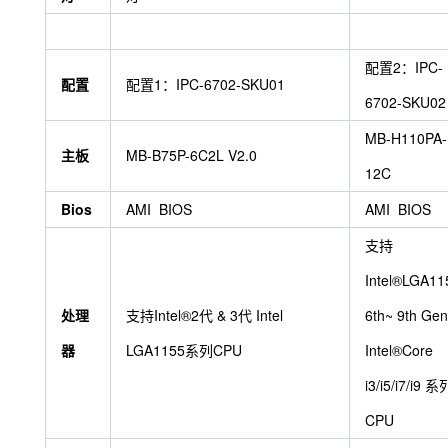
配置2：IPC-
配置
配置1：IPC-6702-SKU01
6702-SKU02
MB-H110PA-
主板
MB-B75P-6C2L V2.0
12C
Bios
AMI BIOS
AMI BIOS
支持
Intel®LGA11
处理
支持Intel®2代 & 3代 Intel
6th~ 9th Gen
器
LGA1155系列CPU
Intel®Core
i3/i5/i7/i9 系
CPU