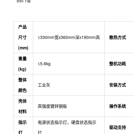
资料下载
产品
尺寸
≤330mm宽x360mm深x190mm高
散热方式
(mm)
重量
≤5.6kg
整机功耗
(kg)
整体
工业灰
安装方式
颜色
壳体
高强度镀锌钢板
操作系统
材料
指示
电源状态指示灯，硬盘状态指示
驱动支持
灯
灯